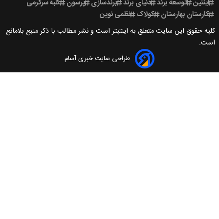
سعه برند
دنیای برند
برندسازی
پرسون
کلبه سرگرمی
هارستان
کولاک
نظمی نوین
ین سایت متعلق به اینتیتر است و نشر مطالب با ذکر منبع بلامانع
طراحی سایت خبری آسام