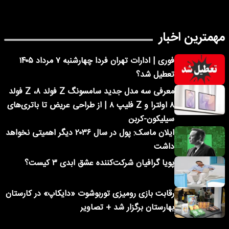
 اخبار
فوری | ادارات تهران فردا چهارشنبه ۷ مرداد ۱۴۰۵
تعطیل شد؟
معرفی سه مدل جدید سامسونگ Z فولد ۸، Z فولد
۸ اولترا و Z فلیپ ۸ | از طراحی عریض تا باتری‌های
سیلیکون-کربن
ایلان ماسک: پول در سال ۲۰۳۶ دیگر اهمیتی نخواهد
داشت
پویا گرافیان شرکت‌کننده عشق ابدی ۳ کیست؟
رقابت بازی رومیزی توربوشوت «دایکاپ» در کارستان
بهارستان برگزار شد + تصاویر