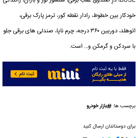
BO، درِ صندوق عقب برقی، سنسور نور و باران، رانندگی
ن خطوط، رادار نقطه کور، ترمز پارک برقی،
اتوهلد، دوربین ۳۶۰ درجه، چرم ناپا، صندلی های برقی جلو
 و گرمکن و… است.
:
بازار خودرو
نتان ارسال کنید