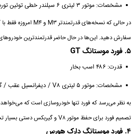
مشخصات: موتور ۳ لیتری ۶ سیلندر خطی توئین توربو / دیفرانسیل عقب / گیربکس ۶ سرعته دستی.
سفارش دهید. این‌ها در حال حاضر قدرتمندترین خودروهای
۵. فورد موستانگ GT
قدرت: ۴۸۶ اسب بخار
مشخصات: موتور ۵ لیتری V۸ / دیفرانسیل عقب / گیربکس ۶ سرعته دستی.
به نظر می‌رسد که فورد تنها خودروسازی است که می‌خواهد 
تصمیم فورد برای حفظ موتور V۸ و گیربکس دستی بسیار تحسین‌برانگیز است.
۴. فورد موستانگ دارک هورس