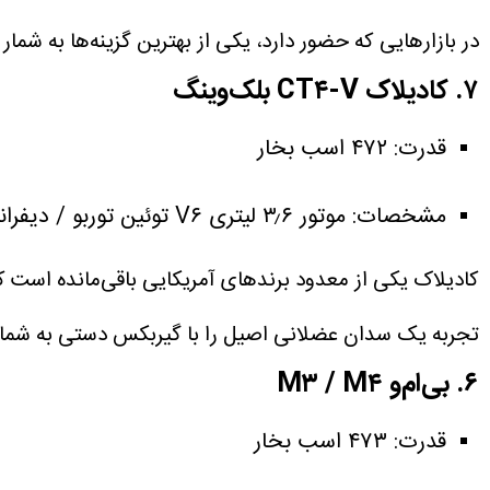
در بازارهایی که حضور دارد، یکی از بهترین گزینه‌ها به شمار 
۷. کادیلاک CT۴-V بلک‌وینگ
قدرت: ۴۷۲ اسب بخار
مشخصات: موتور ۳٫۶ لیتری V۶ توئین توربو / دیفرانسیل عقب / گیربکس ۶ سرعته دستی.
تجربه یک سدان عضلانی اصیل را با گیربکس دستی به شما 
۶. بی‌ام‌و M۳ / M۴
قدرت: ۴۷۳ اسب بخار