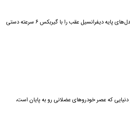
در حالی که نسخه‌های قدرتمندتر M۳ و M۴ امروزه فقط با گیربکس اتوماتیک عرضه می‌شوند، شما همچنان می‌توانید مدل‌های پایه دیفرانسیل عقب را با گیربکس ۶ سرعته دستی
 دنیایی که عصر خودروهای عضلانی رو به پایان است،