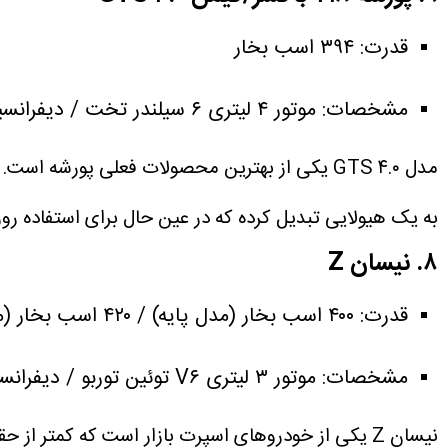
قدرت: ۳۹۴ اسب بخار
مشخصات: موتور ۴ لیتری ۶ سیلندر تخت / دیفرانسیل عقب / گیربکس ۶ سرعته دستی (یا ۷ سرعته PDK).
به یک هیولایی تبدیل کرده که در عین حال برای استفاده روز
۸. نیسان Z
قدرت: ۴۰۰ اسب بخار (مدل پایه) / ۴۲۰ اسب بخار (مدل Nismo)
مشخصات: موتور ۳ لیتری V۶ توئین توربو / دیفرانسیل عقب / گیربکس ۶ سرعته دستی.