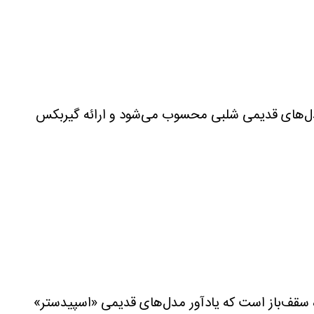
ن خودرو جانشین معنوی مدل‌های قدیمی شلبی محسوب می‌شود و ارائه گیربکس
 پورشه را در خود جای داده است. مدل GT۳ S/C یک خودروی دو نفره سقف‌باز است که یادآور مدل‌های قدیمی «اسپیدستر»