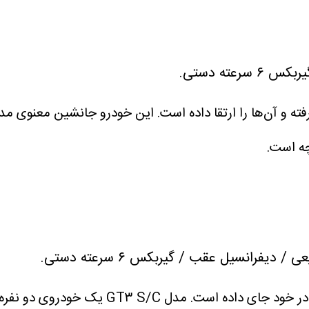
رک هورس تمام ویژگی‌های خوب موستانگ GT را گرفته و آن‌ها را ارتقا داده است. ای
این خودرو خالص‌ترین شکل موتور ۶ سیلندر تخت