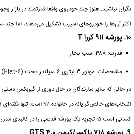
نگران نباشید. هنوز چند خودروی واقعا قدرتمند در بازار 
اکثر آن‌ها را خودروهای اسپرت تشکیل می‌دهند، اما چند س
۱۰. پورشه ۹۱۱ کررا T
قدرت: ۳۸۸ اسب بخار
مشخصات: موتور ۳ لیتری ۶ سیلندر تخت (Flat-۶) توئین توربو / دیفرانسیل عقب / گیربکس ۶ سرعته دستی.
انتخاب‌های خالص‌گرایانه د
کسانی است که تجربه یک پورشه قدیمی را در کالبدی مدرن
۹. پورشه ۷۱۸ باکسر/کیمن GTS ۴.۰