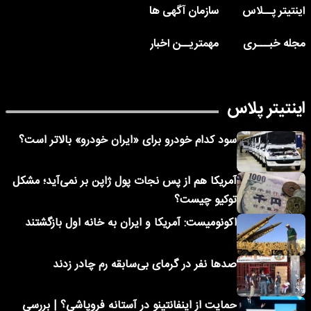
اینتیتر پــلاس
سازمان آگهی ها
مجله خبـــری
مهمتریــن اخبار
اینتیتر پلاس
سود کدام خودرو برای «ایران خودرو» بالاتر است؟
آمریکا هم از پس نجات پول ژاپن بر نمی‌آید؛ مشکل
توکیو چیست؟
اکونومیست: آمریکا و ایران به خانه اول بازگشتند
صدها نفر در گرمای بی‌سابقه رم چادر زدند
حمایت از اینفانتینو در آستانه فروپاشی؟ | بررسی