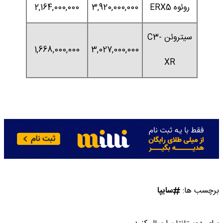
روئوه ERX5
3,920,000,000
2,164,000,000
سیتروئن C3-
1,668,000,000
3,027,000,000
XR
برچسب ها:
سایپا