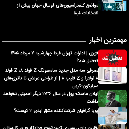
مواضع کنفدراسیون‌های فوتبال جهان پیش از
انتخابات فیفا
مهمترین اخبار
فوری | ادارات تهران فردا چهارشنبه ۷ مرداد ۱۴۰۵
تعطیل شد؟
معرفی سه مدل جدید سامسونگ Z فولد ۸، Z فولد
۸ اولترا و Z فلیپ ۸ | از طراحی عریض تا باتری‌های
سیلیکون-کربن
ایلان ماسک: پول در سال ۲۰۳۶ دیگر اهمیتی نخواهد
داشت
پویا گرافیان شرکت‌کننده عشق ابدی ۳ کیست؟
رقابت بازی رومیزی توربوشوت «دایکاپ» در کارستان