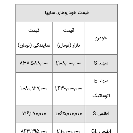
قیمت خودروهای سایپا
قیمت
قیمت
خودرو
بازار (تومان)
نمایندگی (تومان)
سهند S
1,108,000,000
838,588,000
سهند E
1,080,927,000
1,430,000,000
اتوماتیک
اطلس S
1,065,000,000
716,270,000
اطلس GL
1,110,000,000
843,295,000