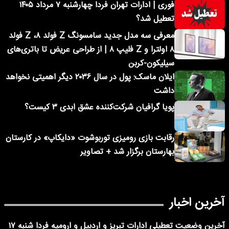
فوری | ادارات تهران فردا چهارشنبه ۷ مرداد ۱۴۰۵
تعطیل شد؟
معرفی سه مدل جدید سامسونگ Z فولد ۸، Z فولد
۸ اولترا و Z فلیپ ۸ | از طراحی عریض تا باتری‌های
سیلیکون-کربن
ایلان ماسک: پول در سال ۲۰۳۶ دیگر اهمیتی نخواهد
داشت
پویا گرافیان شرکت‌کننده عشق ابدی ۳ کیست؟
رقابت بازی رومیزی توربوشوت «دایکاپ» در کارستان
بهارستان برگزار شد + تصاویر
آخرین اخبار
آخرین وضعیت تعطیلی ادارات تبریز و اردبیل و ارومیه فردا شنبه ۱۷