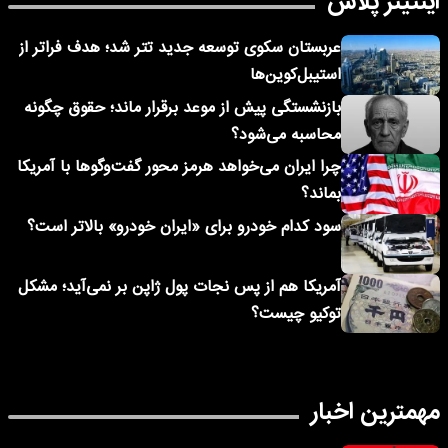
اینتیتر پلاس
عربستان سکوی توسعه جدید تتر شد؛ هدف فراتر از
استیبل‌کوین‌ها
بازنشستگی پیش از موعد برقرار ماند؛ حقوق چگونه
محاسبه می‌شود؟
چرا ایران می‌خواهد هرمز محور گفت‌وگوها با آمریکا
بماند؟
سود کدام خودرو برای «ایران خودرو» بالاتر است؟
آمریکا هم از پس نجات پول ژاپن بر نمی‌آید؛ مشکل
توکیو چیست؟
مهمترین اخبار