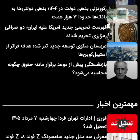
رکوردزنی بدهی دولت در ۱۴۰۴؛ بدهی دولتی‌ها به
بانک‌ها حدودا ۳ هزار همت
فهرست تحریمی جدید آمریکا علیه ایران؛ دو صرافی
رمزارزی تحریم شدند
عربستان سکوی توسعه جدید تتر شد؛ هدف فراتر از
استیبل‌کوین‌ها
بازنشستگی پیش از موعد برقرار ماند؛ حقوق چگونه
محاسبه می‌شود؟
مهمترین اخبار
فوری | ادارات تهران فردا چهارشنبه ۷ مرداد ۱۴۰۵
تعطیل شد؟
معرفی سه مدل جدید سامسونگ Z فولد ۸، Z فولد