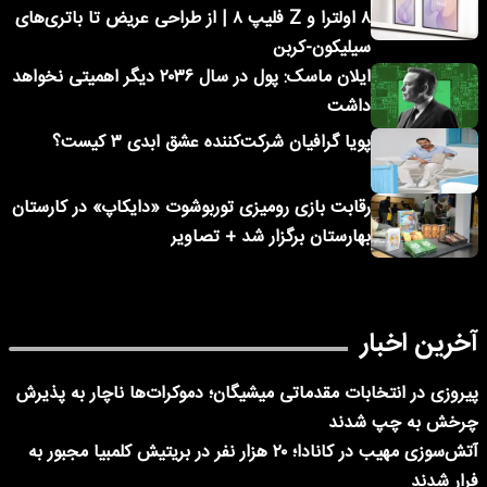
۸ اولترا و Z فلیپ ۸ | از طراحی عریض تا باتری‌های
سیلیکون-کربن
ایلان ماسک: پول در سال ۲۰۳۶ دیگر اهمیتی نخواهد
داشت
پویا گرافیان شرکت‌کننده عشق ابدی ۳ کیست؟
رقابت بازی رومیزی توربوشوت «دایکاپ» در کارستان
بهارستان برگزار شد + تصاویر
آخرین اخبار
پیروزی در انتخابات مقدماتی میشیگان؛ دموکرات‌ها ناچار به پذیرش
چرخش به چپ شدند
آتش‌سوزی مهیب در کانادا؛ ۲۰ هزار نفر در بریتیش کلمبیا مجبور به
فرار شدند