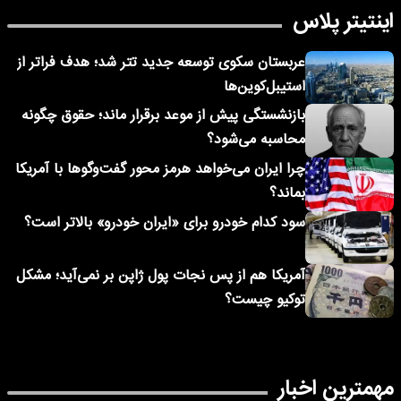
اینتیتر پلاس
عربستان سکوی توسعه جدید تتر شد؛ هدف فراتر از
استیبل‌کوین‌ها
بازنشستگی پیش از موعد برقرار ماند؛ حقوق چگونه
محاسبه می‌شود؟
چرا ایران می‌خواهد هرمز محور گفت‌وگوها با آمریکا
بماند؟
سود کدام خودرو برای «ایران خودرو» بالاتر است؟
آمریکا هم از پس نجات پول ژاپن بر نمی‌آید؛ مشکل
توکیو چیست؟
مهمترین اخبار