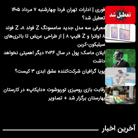
فوری | ادارات تهران فردا چهارشنبه ۷ مرداد ۱۴۰۵
تعطیل شد؟
معرفی سه مدل جدید سامسونگ Z فولد ۸، Z فولد
۸ اولترا و Z فلیپ ۸ | از طراحی عریض تا باتری‌های
سیلیکون-کربن
ایلان ماسک: پول در سال ۲۰۳۶ دیگر اهمیتی نخواهد
داشت
پویا گرافیان شرکت‌کننده عشق ابدی ۳ کیست؟
رقابت بازی رومیزی توربوشوت «دایکاپ» در کارستان
بهارستان برگزار شد + تصاویر
آخرین اخبار