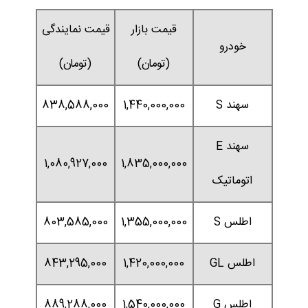
قیمت بازار
قیمت نمایندگی
خودرو
(تومان)
(تومان)
سهند S
1,440,000,000
838,588,000
سهند E
1,080,927,000
1,835,000,000
اتوماتیک
اطلس S
1,355,000,000
803,585,000
اطلس GL
1,420,000,000
843,295,000
اطلس G
1,540,000,000
889,288,000