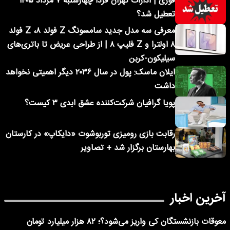
فوری | ادارات تهران فردا چهارشنبه ۷ مرداد ۱۴۰۵
تعطیل شد؟
معرفی سه مدل جدید سامسونگ Z فولد ۸، Z فولد
۸ اولترا و Z فلیپ ۸ | از طراحی عریض تا باتری‌های
سیلیکون-کربن
ایلان ماسک: پول در سال ۲۰۳۶ دیگر اهمیتی نخواهد
داشت
پویا گرافیان شرکت‌کننده عشق ابدی ۳ کیست؟
رقابت بازی رومیزی توربوشوت «دایکاپ» در کارستان
بهارستان برگزار شد + تصاویر
آخرین اخبار
معوقات بازنشستگان کی واریز می‌شود؟؛ ۸۲ هزار میلیارد تومان