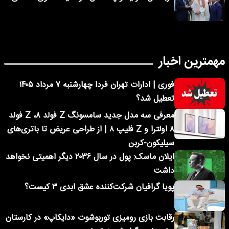
مهمترین اخبار
فوری | ادارات تهران فردا چهارشنبه ۷ مرداد ۱۴۰۵
تعطیل شد؟
معرفی سه مدل جدید سامسونگ Z فولد ۸، Z فولد
۸ اولترا و Z فلیپ ۸ | از طراحی عریض تا باتری‌های
سیلیکون-کربن
ایلان ماسک: پول در سال ۲۰۳۶ دیگر اهمیتی نخواهد
داشت
پویا گرافیان شرکت‌کننده عشق ابدی ۳ کیست؟
رقابت بازی رومیزی توربوشوت «دایکاپ» در کارستان