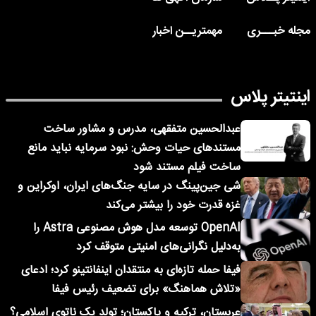
مجله خبـــری
مهمتریــن اخبار
اینتیتر پلاس
عبدالحسین متفقهی، مدرس و مشاور ساخت
مستندهای حیات وحش: نبود سرمایه نباید مانع
ساخت فیلم مستند شود
شی جین‌پینگ در سایه جنگ‌های ایران، اوکراین و
غزه قدرت خود را بیشتر می‌کند
OpenAI توسعه مدل هوش مصنوعی Astra را
به‌دلیل نگرانی‌های امنیتی متوقف کرد
فیفا حمله تازه‌ای به منتقدان اینفانتینو کرد؛ ادعای
«تلاش هماهنگ» برای تضعیف رئیس فیفا
عربستان، ترکیه و پاکستان؛ تولد یک ناتوی اسلامی؟