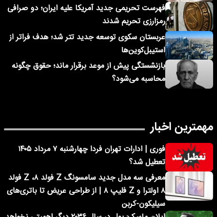
فهرست تحریمی جدید آمریکا علیه ایران؛ دو صرافی
رمزارزی تحریم شدند
عربستان سکوی توسعه جدید تتر شد؛ هدف فراتر از
استیبل‌کوین‌ها
بازنشستگی پیش از موعد برقرار ماند؛ حقوق چگونه
محاسبه می‌شود؟
مهمترین اخبار
فوری | ادارات تهران فردا چهارشنبه ۷ مرداد ۱۴۰۵
تعطیل شد؟
معرفی سه مدل جدید سامسونگ Z فولد ۸، Z فولد
۸ اولترا و Z فلیپ ۸ | از طراحی عریض تا باتری‌های
سیلیکون-کربن