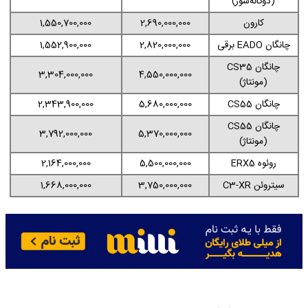
(دوگانه‌سوز)
کارون
2,690,000,000
1,550,700,000
چانگان EADO برقی
2,820,000,000
1,552,900,000
چانگان CS35
3,304,000,000
4,550,000,000
(مونتاژ)
چانگان CS55
5,680,000,000
2,343,900,000
چانگان CS55
3,792,000,000
5,370,000,000
(مونتاژ)
روئوه ERX5
5,500,000,000
2,164,000,000
سیتروئن C3-XR
3,750,000,000
1,668,000,000