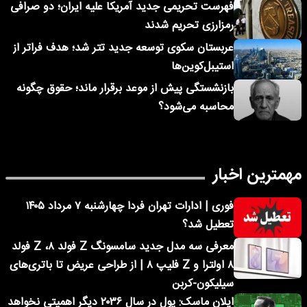
فهرست تحریمی جدید آمریکا علیه ایران؛ دو صرافی
رمزارزی تحریم شدند
عربستان سکوی توسعه جدید تتر شد؛ هدف فراتر از
استیبل‌کوین‌ها
بازنشستگی پیش از موعد برقرار ماند؛ حقوق چگونه
محاسبه می‌شود؟
مهمترین اخبار
فوری | ادارات تهران فردا چهارشنبه ۷ مرداد ۱۴۰۵
تعطیل شد؟
معرفی سه مدل جدید سامسونگ Z فولد ۸، Z فولد
۸ اولترا و Z فلیپ ۸ | از طراحی عریض تا باتری‌های
سیلیکون-کربن
ایلان ماسک: پول در سال ۲۰۳۶ دیگر اهمیتی نخواهد