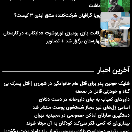
داشت
پویا گرافیان شرکت‌کننده عشق ابدی ۳ کیست؟
رقابت بازی رومیزی توربوشوت «دایکاپ» در کارستان
بهارستان برگزار شد + تصاویر
آخرین اخبار
شلیک خونین پدر برای قتل عام خانوادگی در شهرری | قتل پسرک بی
گناه و خودزنی قاتل در صحنه
داروهای کمیاب به جای داروخانه در دست دلالان
اسامی ژل‌های غیر مجاز شستشوی پوست منتشر شد
دستگیری سارقان اماکن خصوصی در مجیدیه تهران
بیماری‌ای که کسی فکر نمی‌کند کودکان به آن مبتلا شوند
عجیب ترین درخواست طلاق نوعروس تهرانی از داماد بخت برگشته!