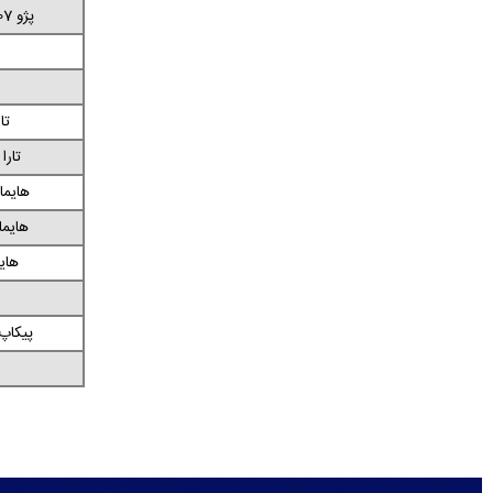
پژو 207 اتوماتیک پانوراما
تا
تارا
هایما اس 5 
هایما اس 7
هایما 8 اس
پیکاپ 