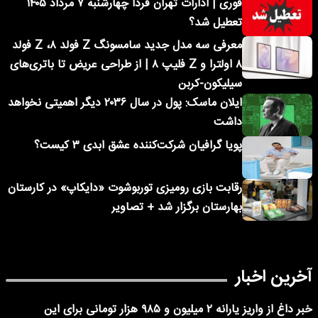
فوری | ادارات تهران فردا چهارشنبه ۷ مرداد ۱۴۰۵
تعطیل شد؟
معرفی سه مدل جدید سامسونگ Z فولد ۸، Z فولد
۸ اولترا و Z فلیپ ۸ | از طراحی عریض تا باتری‌های
سیلیکون-کربن
ایلان ماسک: پول در سال ۲۰۳۶ دیگر اهمیتی نخواهد
داشت
پویا گرافیان شرکت‌کننده عشق ابدی ۳ کیست؟
رقابت بازی رومیزی توربوشوت «دایکاپ» در کارستان
بهارستان برگزار شد + تصاویر
آخرین اخبار
خبر داغ از واریز یارانه ۲ میلیون و ۹۸۵ هزار تومانی برای این