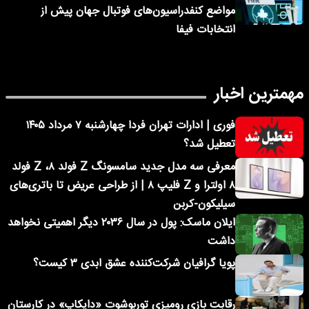
مواضع کنفدراسیون‌های فوتبال جهان پیش از
انتخابات فیفا
مهمترین اخبار
فوری | ادارات تهران فردا چهارشنبه ۷ مرداد ۱۴۰۵
تعطیل شد؟
معرفی سه مدل جدید سامسونگ Z فولد ۸، Z فولد
۸ اولترا و Z فلیپ ۸ | از طراحی عریض تا باتری‌های
سیلیکون-کربن
ایلان ماسک: پول در سال ۲۰۳۶ دیگر اهمیتی نخواهد
داشت
پویا گرافیان شرکت‌کننده عشق ابدی ۳ کیست؟
رقابت بازی رومیزی توربوشوت «دایکاپ» در کارستان