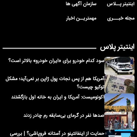
اینتیتر پــلاس
سازمان آگهی ها
مجله خبـــری
مهمتریــن اخبار
اینتیتر پلاس
سود کدام خودرو برای «ایران خودرو» بالاتر است؟
آمریکا هم از پس نجات پول ژاپن بر نمی‌آید؛ مشکل
توکیو چیست؟
اکونومیست: آمریکا و ایران به خانه اول بازگشتند
صدها نفر در گرمای بی‌سابقه رم چادر زدند
حمایت از اینفانتینو در آستانه فروپاشی؟ | بررسی