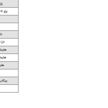
پژو 207 ا
پژو 207 اتوماتیک پانوراما
تا
تارا
هایما اس 5 
هایما اس 7
هایما 8 اس
پیکاپ 