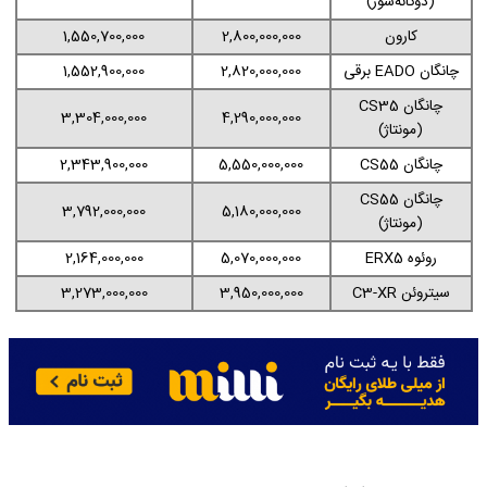
(دوگانه‌سوز)
کارون
2,800,000,000
1,550,700,000
چانگان EADO برقی
2,820,000,000
1,552,900,000
چانگان CS35
3,304,000,000
4,290,000,000
(مونتاژ)
چانگان CS55
5,550,000,000
2,343,900,000
چانگان CS55
3,792,000,000
5,180,000,000
(مونتاژ)
روئوه ERX5
5,070,000,000
2,164,000,000
سیتروئن C3-XR
3,950,000,000
3,273,000,000