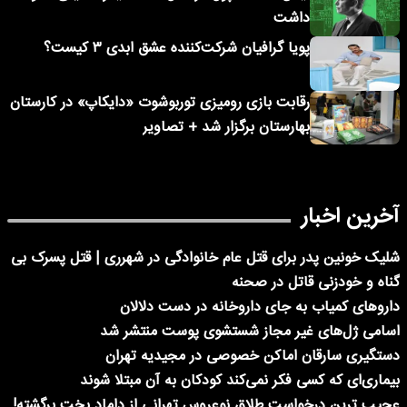
داشت
پویا گرافیان شرکت‌کننده عشق ابدی ۳ کیست؟
رقابت بازی رومیزی توربوشوت «دایکاپ» در کارستان
بهارستان برگزار شد + تصاویر
آخرین اخبار
شلیک خونین پدر برای قتل عام خانوادگی در شهرری | قتل پسرک بی
گناه و خودزنی قاتل در صحنه
داروهای کمیاب به جای داروخانه در دست دلالان
اسامی ژل‌های غیر مجاز شستشوی پوست منتشر شد
دستگیری سارقان اماکن خصوصی در مجیدیه تهران
بیماری‌ای که کسی فکر نمی‌کند کودکان به آن مبتلا شوند
عجیب ترین درخواست طلاق نوعروس تهرانی از داماد بخت برگشته!