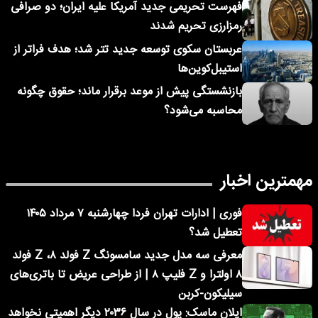
فهرست تحریمی جدید آمریکا علیه ایران؛ دو صرافی
رمزارزی تحریم شدند
عربستان سکوی توسعه جدید تتر شد؛ هدف فراتر از
استیبل‌کوین‌ها
بازنشستگی پیش از موعد برقرار ماند؛ حقوق چگونه
محاسبه می‌شود؟
مهمترین اخبار
فوری | ادارات تهران فردا چهارشنبه ۷ مرداد ۱۴۰۵
تعطیل شد؟
معرفی سه مدل جدید سامسونگ Z فولد ۸، Z فولد
۸ اولترا و Z فلیپ ۸ | از طراحی عریض تا باتری‌های
سیلیکون-کربن
ایلان ماسک: پول در سال ۲۰۳۶ دیگر اهمیتی نخواهد