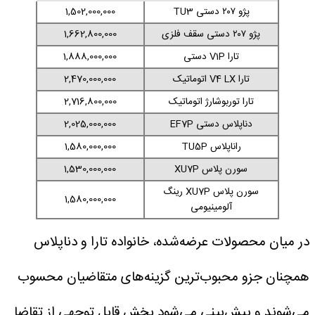
پژو ۲۰۷ دستی TU3
1,502,000,000
پژو ۲۰۷ دستی سقف فلزی
1,662,800,000
تارا V1P دستی
1,888,000,000
تارا V4 LX اتوماتیک
2,470,000,000
تارا توربوشارژ اتوماتیک
2,716,800,000
دناپلاس دستی EF7P
2,025,000,000
راناپلاس TU5P
1,580,000,000
سورن پلاس XU7P
1,530,000,000
سورن پلاس XU7P رینگ
1,580,000,000
آلومینیومی
در میان محصولات عرضه‌شده، خانواده تارا و دناپلاس
همچنان جزو محبوب‌ترین گزینه‌های متقاضیان محسوب
می‌شوند و پیش‌بینی می‌شود بخش قابل توجهی از تقاضا