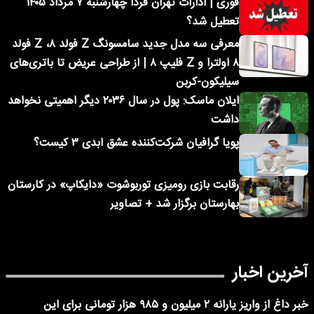
فوری | ادارات تهران فردا چهارشنبه ۷ مرداد ۱۴۰۵
تعطیل شد؟
معرفی سه مدل جدید سامسونگ Z فولد ۸، Z فولد
۸ اولترا و Z فلیپ ۸ | از طراحی عریض تا باتری‌های
سیلیکون-کربن
ایلان ماسک: پول در سال ۲۰۳۶ دیگر اهمیتی نخواهد
داشت
پویا گرافیان شرکت‌کننده عشق ابدی ۳ کیست؟
رقابت بازی رومیزی توربوشوت «دایکاپ» در کارستان
بهارستان برگزار شد + تصاویر
آخرین اخبار
خبر داغ از واریز یارانه ۲ میلیون و ۹۸۵ هزار تومانی برای این