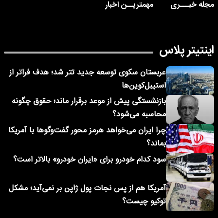
مجله خبـــری
مهمتریــن اخبار
اینتیتر پلاس
عربستان سکوی توسعه جدید تتر شد؛ هدف فراتر از
استیبل‌کوین‌ها
بازنشستگی پیش از موعد برقرار ماند؛ حقوق چگونه
محاسبه می‌شود؟
چرا ایران می‌خواهد هرمز محور گفت‌وگوها با آمریکا
بماند؟
سود کدام خودرو برای «ایران خودرو» بالاتر است؟
آمریکا هم از پس نجات پول ژاپن بر نمی‌آید؛ مشکل
توکیو چیست؟