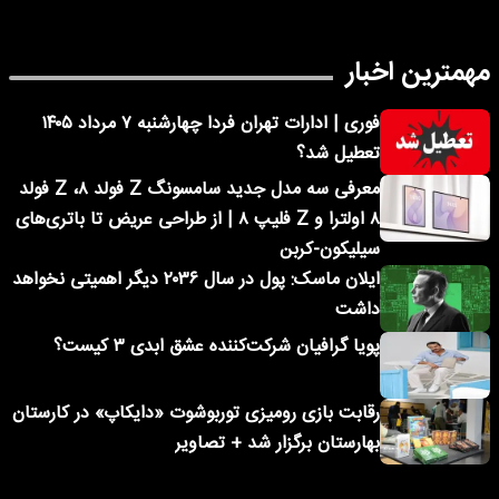
مهمترین اخبار
فوری | ادارات تهران فردا چهارشنبه ۷ مرداد ۱۴۰۵
تعطیل شد؟
معرفی سه مدل جدید سامسونگ Z فولد ۸، Z فولد
۸ اولترا و Z فلیپ ۸ | از طراحی عریض تا باتری‌های
سیلیکون-کربن
ایلان ماسک: پول در سال ۲۰۳۶ دیگر اهمیتی نخواهد
داشت
پویا گرافیان شرکت‌کننده عشق ابدی ۳ کیست؟
رقابت بازی رومیزی توربوشوت «دایکاپ» در کارستان
بهارستان برگزار شد + تصاویر