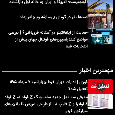
اکونومیست: آمریکا و ایران به خانه اول بازگشتند
صدها نفر در گرمای بی‌سابقه رم چادر زدند
حمایت از اینفانتینو در آستانه فروپاشی؟ | بررسی
مواضع کنفدراسیون‌های فوتبال جهان پیش از
انتخابات فیفا
مهمترین اخبار
فوری | ادارات تهران فردا چهارشنبه ۷ مرداد ۱۴۰۵
تعطیل شد؟
معرفی سه مدل جدید سامسونگ Z فولد ۸، Z فولد
۸ اولترا و Z فلیپ ۸ | از طراحی عریض تا باتری‌های
سیلیکون-کربن