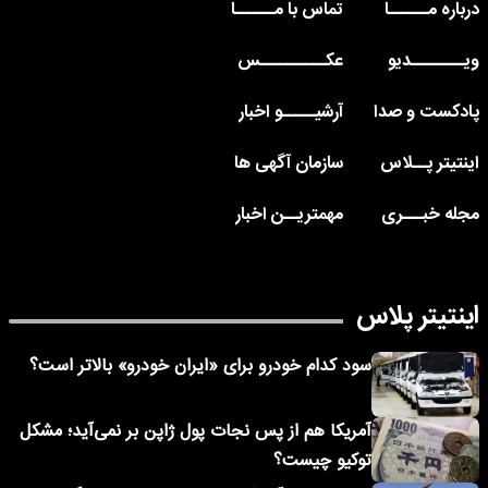
درباره مــــــا
تماس با مــــــا
ویــــــــدیو
عکــــــــــس
پادکست و صدا
آرشیـــــو اخبار
اینتیتر پــلاس
سازمان آگهی ها
مجله خبـــری
مهمتریــن اخبار
اینتیتر پلاس
سود کدام خودرو برای «ایران خودرو» بالاتر است؟
آمریکا هم از پس نجات پول ژاپن بر نمی‌آید؛ مشکل
توکیو چیست؟