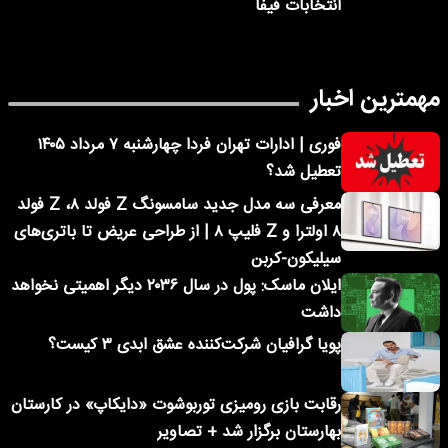
انتخابات فیفا
مهمترین اخبار
فوری | ادارات تهران فردا چهارشنبه ۷ مرداد ۱۴۰۵
تعطیل شد؟
معرفی سه مدل جدید سامسونگ Z فولد ۸، Z فولد
۸ اولترا و Z فلیپ ۸ | از طراحی عریض تا باتری‌های
سیلیکون-کربن
ایلان ماسک: پول در سال ۲۰۳۶ دیگر اهمیتی نخواهد
داشت
پویا گرافیان شرکت‌کننده عشق ابدی ۳ کیست؟
رقابت بازی رومیزی توربوشوت «دایکاپ» در کارستان
بهارستان برگزار شد + تصاویر