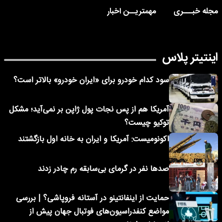
مجله خبـــری
مهمتریــن اخبار
اینتیتر پلاس
سود کدام خودرو برای «ایران خودرو» بالاتر است؟
آمریکا هم از پس نجات پول ژاپن بر نمی‌آید؛ مشکل
توکیو چیست؟
اکونومیست: آمریکا و ایران به خانه اول بازگشتند
صدها نفر در گرمای بی‌سابقه رم چادر زدند
حمایت از اینفانتینو در آستانه فروپاشی؟ | بررسی
مواضع کنفدراسیون‌های فوتبال جهان پیش از