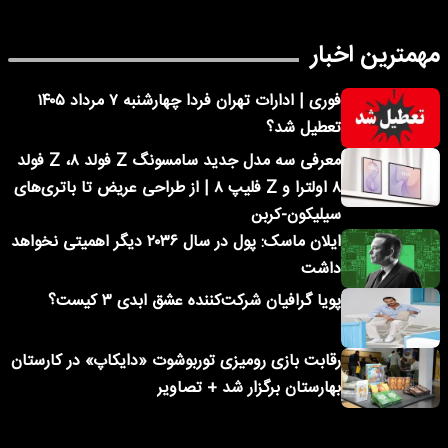
مهمترین اخبار
فوری | ادارات تهران فردا چهارشنبه ۷ مرداد ۱۴۰۵
تعطیل شد؟
معرفی سه مدل جدید سامسونگ Z فولد ۸، Z فولد
۸ اولترا و Z فلیپ ۸ | از طراحی عریض تا باتری‌های
سیلیکون-کربن
ایلان ماسک: پول در سال ۲۰۳۶ دیگر اهمیتی نخواهد
داشت
پویا گرافیان شرکت‌کننده عشق ابدی ۳ کیست؟
رقابت بازی رومیزی توربوشوت «دایکاپ» در کارستان
بهارستان برگزار شد + تصاویر