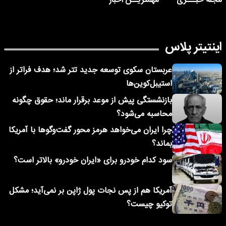
مجله خبـــری
مهمتریــن اخبار
اینتیتر پلاس
عربستان سکوی توسعه جدید تتر شد؛ هدف فراتر از
استیبل‌کوین‌ها
بازنشستگی پیش از موعد برقرار ماند؛ حقوق چگونه
محاسبه می‌شود؟
چرا ایران می‌خواهد هرمز محور گفت‌وگوها با آمریکا
بماند؟
سود کدام خودرو برای «ایران خودرو» بالاتر است؟
آمریکا هم از پس نجات پول ژاپن بر نمی‌آید؛ مشکل
توکیو چیست؟