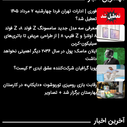
فوری | ادارات تهران فردا چهارشنبه ۷ مرداد ۱۴۰۵
تعطیل شد؟
معرفی سه مدل جدید سامسونگ Z فولد ۸، Z فولد
۸ اولترا و Z فلیپ ۸ | از طراحی عریض تا باتری‌های
سیلیکون-کربن
ایلان ماسک: پول در سال ۲۰۳۶ دیگر اهمیتی نخواهد
داشت
پویا گرافیان شرکت‌کننده عشق ابدی ۳ کیست؟
رقابت بازی رومیزی توربوشوت «دایکاپ» در کارستان
بهارستان برگزار شد + تصاویر
آخرین اخبار