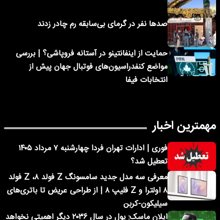
صدها نفر در گرمای بی‌سابقه رم چادر زدند
حمایت از اینفانتینو در آستانه فروپاشی؟ | بررسی
مواضع کنفدراسیون‌های فوتبال جهان پیش از
انتخابات فیفا
مهمترین اخبار
فوری | ادارات تهران فردا چهارشنبه ۷ مرداد ۱۴۰۵
تعطیل شد؟
معرفی سه مدل جدید سامسونگ Z فولد ۸، Z فولد
۸ اولترا و Z فلیپ ۸ | از طراحی عریض تا باتری‌های
سیلیکون-کربن
ایلان ماسک: پول در سال ۲۰۳۶ دیگر اهمیتی نخواهد