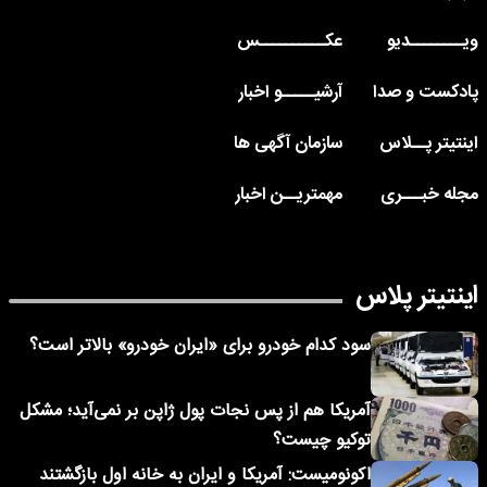
ویــــــــدیو
عکــــــــــس
پادکست و صدا
آرشیـــــو اخبار
اینتیتر پــلاس
سازمان آگهی ها
مجله خبـــری
مهمتریــن اخبار
اینتیتر پلاس
سود کدام خودرو برای «ایران خودرو» بالاتر است؟
آمریکا هم از پس نجات پول ژاپن بر نمی‌آید؛ مشکل
توکیو چیست؟
اکونومیست: آمریکا و ایران به خانه اول بازگشتند