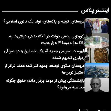
اینتیتر پلاس
عربستان، ترکیه و پاکستان؛ تولد یک ناتوی اسلامی؟
رکوردزنی بدهی دولت در ۱۴۰۴؛ بدهی دولتی‌ها به
بانک‌ها حدودا ۳ هزار همت
فهرست تحریمی جدید آمریکا علیه ایران؛ دو صرافی
رمزارزی تحریم شدند
عربستان سکوی توسعه جدید تتر شد؛ هدف فراتر از
استیبل‌کوین‌ها
بازنشستگی پیش از موعد برقرار ماند؛ حقوق چگونه
محاسبه می‌شود؟