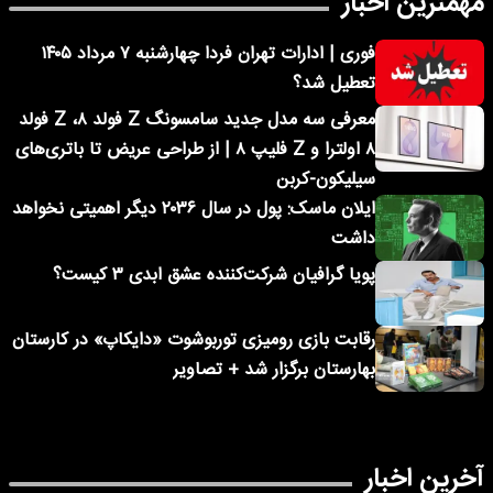
مهمترین اخبار
فوری | ادارات تهران فردا چهارشنبه ۷ مرداد ۱۴۰۵
تعطیل شد؟
معرفی سه مدل جدید سامسونگ Z فولد ۸، Z فولد
۸ اولترا و Z فلیپ ۸ | از طراحی عریض تا باتری‌های
سیلیکون-کربن
ایلان ماسک: پول در سال ۲۰۳۶ دیگر اهمیتی نخواهد
داشت
پویا گرافیان شرکت‌کننده عشق ابدی ۳ کیست؟
رقابت بازی رومیزی توربوشوت «دایکاپ» در کارستان
بهارستان برگزار شد + تصاویر
آخرین اخبار