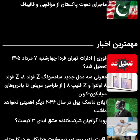
ماجرای دعوت پاکستان از عراقچی و قالیباف
مهمترین اخبار
فوری | ادارات تهران فردا چهارشنبه ۷ مرداد ۱۴۰۵
تعطیل شد؟
معرفی سه مدل جدید سامسونگ Z فولد ۸، Z فولد
۸ اولترا و Z فلیپ ۸ | از طراحی عریض تا باتری‌های
سیلیکون-کربن
ایلان ماسک: پول در سال ۲۰۳۶ دیگر اهمیتی نخواهد
داشت
پویا گرافیان شرکت‌کننده عشق ابدی ۳ کیست؟
رقابت بازی رومیزی توربوشوت «دایکاپ» در کارستان