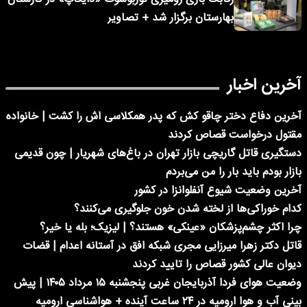
بهارستان برگزار شد + تصاویر
آخرین اخبار
آخرین دفاع دختر چاقو کش که پدر همکلاسی اش را کشت | خانواده
مقتول درخواست قصاص کردند
دستگیری قاتل گاریچی بازار تهران در باغ‌های شهریار | چون قدیمی
بازار بودم باید بار را من می‌بردم
آخرین وضعیت شیوع آنفلوانزا در کشور
کدام خوراکی‌ها از لخته شدن خون جلوگیری می‌کنند؟
چرا اکثر چشم‌پزشکان «عینکی» هستند؟ | لیزیک؛ بله یا خیر؟
قاتل دکتر زهرا میرزایی مجری شبکه افق در آستانه اعدام | قضات
دیوان عالی کشور قصاص را تایید کردند
وضعیت هوای فردا آذربایجان غربی پنجشنبه ۱۵ مرداد ۱۴۰۵ | پیش
بینی آب و هوا ارومیه در ۲۴ ساعت آینده + هواشناسی ارومیه