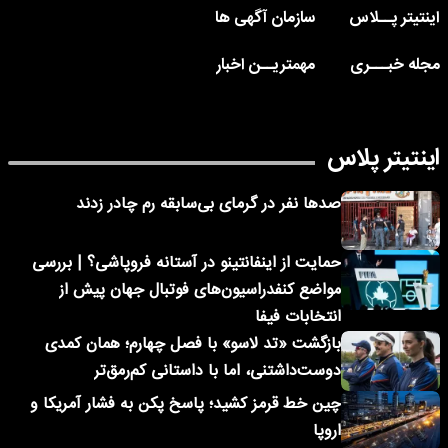
اینتیتر پــلاس
سازمان آگهی ها
مجله خبـــری
مهمتریــن اخبار
اینتیتر پلاس
صدها نفر در گرمای بی‌سابقه رم چادر زدند
حمایت از اینفانتینو در آستانه فروپاشی؟ | بررسی
مواضع کنفدراسیون‌های فوتبال جهان پیش از
انتخابات فیفا
بازگشت «تد لاسو» با فصل چهارم؛ همان کمدی
دوست‌داشتنی، اما با داستانی کم‌رمق‌تر
چین خط قرمز کشید؛ پاسخ پکن به فشار آمریکا و
اروپا