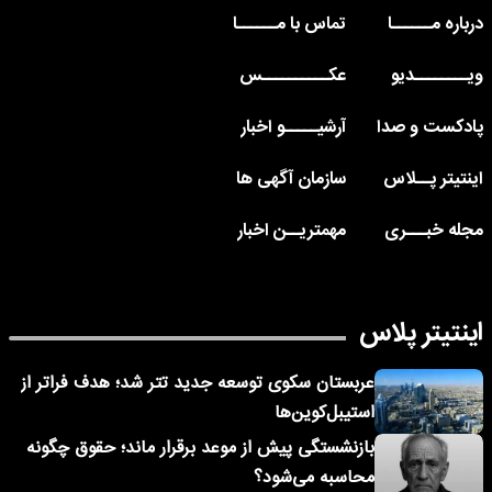
درباره مــــــا
تماس با مــــــا
ویــــــــدیو
عکــــــــــس
پادکست و صدا
آرشیـــــو اخبار
اینتیتر پــلاس
سازمان آگهی ها
مجله خبـــری
مهمتریــن اخبار
اینتیتر پلاس
عربستان سکوی توسعه جدید تتر شد؛ هدف فراتر از
استیبل‌کوین‌ها
بازنشستگی پیش از موعد برقرار ماند؛ حقوق چگونه
محاسبه می‌شود؟