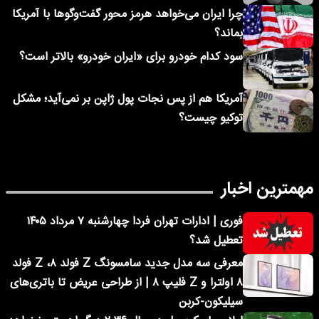
چرا ایران می‌خواهد هرمز محور گفت‌وگوها با آمریکا
بماند؟
سود کدام خودرو برای «ایران خودرو» بالاتر است؟
آمریکا هم از پس نجات پول ژاپن بر نمی‌آید؛ مشکل
توکیو چیست؟
مهمترین اخبار
فوری | ادارات تهران فردا چهارشنبه ۷ مرداد ۱۴۰۵
تعطیل شد؟
معرفی سه مدل جدید سامسونگ Z فولد ۸، Z فولد
۸ اولترا و Z فلیپ ۸ | از طراحی عریض تا باتری‌های
سیلیکون-کربن