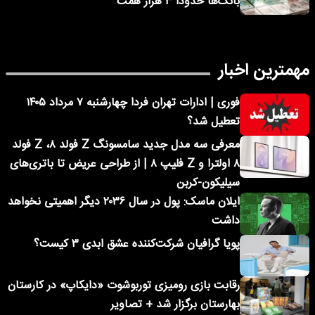
بانک‌ها حدودا ۳ هزار همت
مهمترین اخبار
فوری | ادارات تهران فردا چهارشنبه ۷ مرداد ۱۴۰۵
تعطیل شد؟
معرفی سه مدل جدید سامسونگ Z فولد ۸، Z فولد
۸ اولترا و Z فلیپ ۸ | از طراحی عریض تا باتری‌های
سیلیکون-کربن
ایلان ماسک: پول در سال ۲۰۳۶ دیگر اهمیتی نخواهد
داشت
پویا گرافیان شرکت‌کننده عشق ابدی ۳ کیست؟
رقابت بازی رومیزی توربوشوت «دایکاپ» در کارستان
بهارستان برگزار شد + تصاویر