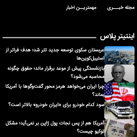
مجله خبـــری
مهمتریــن اخبار
اینتیتر پلاس
عربستان سکوی توسعه جدید تتر شد؛ هدف فراتر از
استیبل‌کوین‌ها
بازنشستگی پیش از موعد برقرار ماند؛ حقوق چگونه
محاسبه می‌شود؟
چرا ایران می‌خواهد هرمز محور گفت‌وگوها با آمریکا
بماند؟
سود کدام خودرو برای «ایران خودرو» بالاتر است؟
آمریکا هم از پس نجات پول ژاپن بر نمی‌آید؛ مشکل
توکیو چیست؟