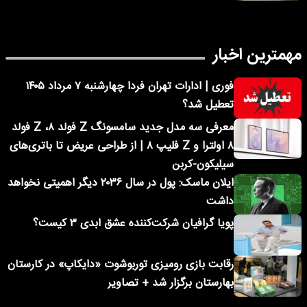
مهمترین اخبار
فوری | ادارات تهران فردا چهارشنبه ۷ مرداد ۱۴۰۵
تعطیل شد؟
معرفی سه مدل جدید سامسونگ Z فولد ۸، Z فولد
۸ اولترا و Z فلیپ ۸ | از طراحی عریض تا باتری‌های
سیلیکون-کربن
ایلان ماسک: پول در سال ۲۰۳۶ دیگر اهمیتی نخواهد
داشت
پویا گرافیان شرکت‌کننده عشق ابدی ۳ کیست؟
رقابت بازی رومیزی توربوشوت «دایکاپ» در کارستان
بهارستان برگزار شد + تصاویر