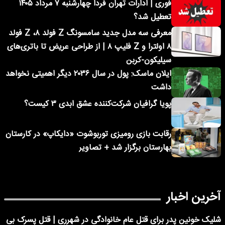
فوری | ادارات تهران فردا چهارشنبه ۷ مرداد ۱۴۰۵
تعطیل شد؟
معرفی سه مدل جدید سامسونگ Z فولد ۸، Z فولد
۸ اولترا و Z فلیپ ۸ | از طراحی عریض تا باتری‌های
سیلیکون-کربن
ایلان ماسک: پول در سال ۲۰۳۶ دیگر اهمیتی نخواهد
داشت
پویا گرافیان شرکت‌کننده عشق ابدی ۳ کیست؟
رقابت بازی رومیزی توربوشوت «دایکاپ» در کارستان
بهارستان برگزار شد + تصاویر
آخرین اخبار
شلیک خونین پدر برای قتل عام خانوادگی در شهرری | قتل پسرک بی