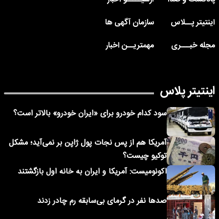
اینتیتر پــلاس
سازمان آگهی ها
مجله خبـــری
مهمتریــن اخبار
اینتیتر پلاس
سود کدام خودرو برای «ایران خودرو» بالاتر است؟
آمریکا هم از پس نجات پول ژاپن بر نمی‌آید؛ مشکل
توکیو چیست؟
اکونومیست: آمریکا و ایران به خانه اول بازگشتند
صدها نفر در گرمای بی‌سابقه رم چادر زدند