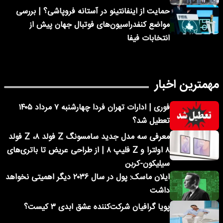
حمایت از اینفانتینو در آستانه فروپاشی؟ | بررسی
مواضع کنفدراسیون‌های فوتبال جهان پیش از
انتخابات فیفا
مهمترین اخبار
فوری | ادارات تهران فردا چهارشنبه ۷ مرداد ۱۴۰۵
تعطیل شد؟
معرفی سه مدل جدید سامسونگ Z فولد ۸، Z فولد
۸ اولترا و Z فلیپ ۸ | از طراحی عریض تا باتری‌های
سیلیکون-کربن
ایلان ماسک: پول در سال ۲۰۳۶ دیگر اهمیتی نخواهد
داشت
پویا گرافیان شرکت‌کننده عشق ابدی ۳ کیست؟