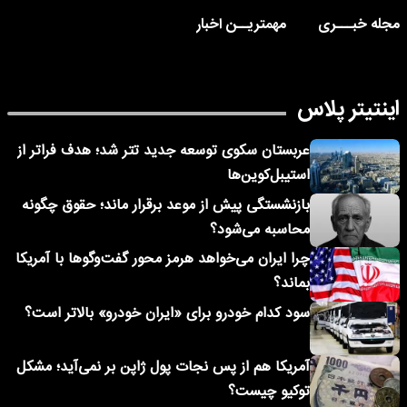
مجله خبـــری
مهمتریــن اخبار
اینتیتر پلاس
عربستان سکوی توسعه جدید تتر شد؛ هدف فراتر از
استیبل‌کوین‌ها
بازنشستگی پیش از موعد برقرار ماند؛ حقوق چگونه
محاسبه می‌شود؟
چرا ایران می‌خواهد هرمز محور گفت‌وگوها با آمریکا
بماند؟
سود کدام خودرو برای «ایران خودرو» بالاتر است؟
آمریکا هم از پس نجات پول ژاپن بر نمی‌آید؛ مشکل
توکیو چیست؟