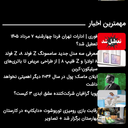
مهمترین اخبار
فوری | ادارات تهران فردا چهارشنبه ۷ مرداد ۱۴۰۵
تعطیل شد؟
معرفی سه مدل جدید سامسونگ Z فولد ۸، Z فولد
۸ اولترا و Z فلیپ ۸ | از طراحی عریض تا باتری‌های
سیلیکون-کربن
ایلان ماسک: پول در سال ۲۰۳۶ دیگر اهمیتی نخواهد
داشت
پویا گرافیان شرکت‌کننده عشق ابدی ۳ کیست؟
رقابت بازی رومیزی توربوشوت «دایکاپ» در کارستان
بهارستان برگزار شد + تصاویر