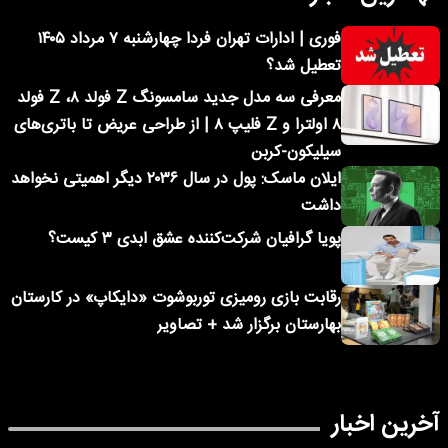
فوری | ادارات تهران فردا چهارشنبه ۷ مرداد ۱۴۰۵
تعطیل شد؟
معرفی سه مدل جدید سامسونگ Z فولد ۸، Z فولد
۸ اولترا و Z فلیپ ۸ | از طراحی عریض تا باتری‌های
سیلیکون-کربن
ایلان ماسک: پول در سال ۲۰۳۶ دیگر اهمیتی نخواهد
داشت
پویا گرافیان شرکت‌کننده عشق ابدی ۳ کیست؟
رقابت بازی رومیزی توربوشوت «دایکاپ» در کارستان
بهارستان برگزار شد + تصاویر
آخرین اخبار