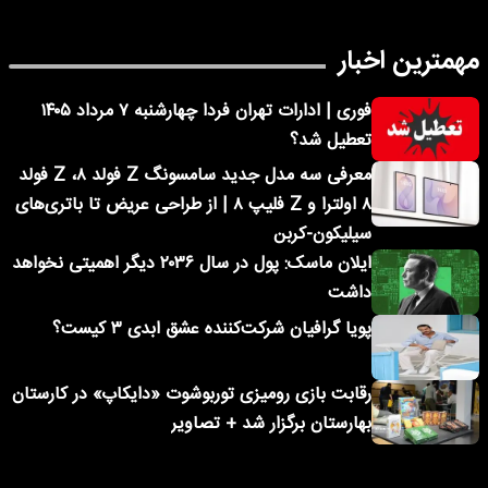
مهمترین اخبار
فوری | ادارات تهران فردا چهارشنبه ۷ مرداد ۱۴۰۵
تعطیل شد؟
معرفی سه مدل جدید سامسونگ Z فولد ۸، Z فولد
۸ اولترا و Z فلیپ ۸ | از طراحی عریض تا باتری‌های
سیلیکون-کربن
ایلان ماسک: پول در سال ۲۰۳۶ دیگر اهمیتی نخواهد
داشت
پویا گرافیان شرکت‌کننده عشق ابدی ۳ کیست؟
رقابت بازی رومیزی توربوشوت «دایکاپ» در کارستان
بهارستان برگزار شد + تصاویر