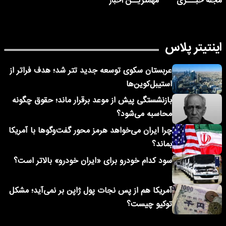
مجله خبـــری
مهمتریــن اخبار
اینتیتر پلاس
عربستان سکوی توسعه جدید تتر شد؛ هدف فراتر از
استیبل‌کوین‌ها
بازنشستگی پیش از موعد برقرار ماند؛ حقوق چگونه
محاسبه می‌شود؟
چرا ایران می‌خواهد هرمز محور گفت‌وگوها با آمریکا
بماند؟
سود کدام خودرو برای «ایران خودرو» بالاتر است؟
آمریکا هم از پس نجات پول ژاپن بر نمی‌آید؛ مشکل
توکیو چیست؟