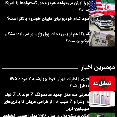
چرا ایران می‌خواهد هرمز محور گفت‌وگوها با آمریکا
بماند؟
سود کدام خودرو برای «ایران خودرو» بالاتر است؟
آمریکا هم از پس نجات پول ژاپن بر نمی‌آید؛ مشکل
توکیو چیست؟
مهمترین اخبار
فوری | ادارات تهران فردا چهارشنبه ۷ مرداد ۱۴۰۵
تعطیل شد؟
معرفی سه مدل جدید سامسونگ Z فولد ۸، Z فولد
۸ اولترا و Z فلیپ ۸ | از طراحی عریض تا باتری‌های
سیلیکون-کربن
ایلان ماسک: پول در سال ۲۰۳۶ دیگر اهمیتی نخواهد