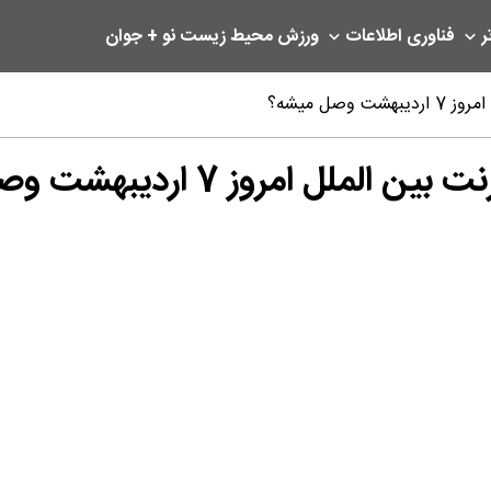
ر
فناوری اطلاعات
ورزش
محیط زیست
نو + جوان
صل میشه؟
 امروز 7 اردیبهشت وصل میشه؟