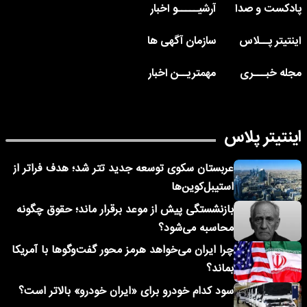
پادکست و صدا
آرشیـــــو اخبار
اینتیتر پــلاس
سازمان آگهی ها
مجله خبـــری
مهمتریــن اخبار
اینتیتر پلاس
عربستان سکوی توسعه جدید تتر شد؛ هدف فراتر از
استیبل‌کوین‌ها
بازنشستگی پیش از موعد برقرار ماند؛ حقوق چگونه
محاسبه می‌شود؟
چرا ایران می‌خواهد هرمز محور گفت‌وگوها با آمریکا
بماند؟
سود کدام خودرو برای «ایران خودرو» بالاتر است؟