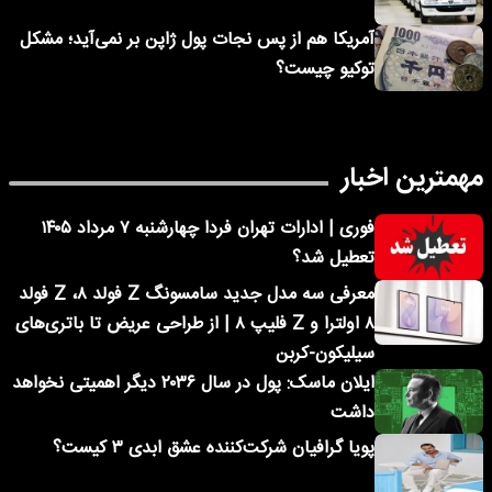
آمریکا هم از پس نجات پول ژاپن بر نمی‌آید؛ مشکل
توکیو چیست؟
مهمترین اخبار
فوری | ادارات تهران فردا چهارشنبه ۷ مرداد ۱۴۰۵
تعطیل شد؟
معرفی سه مدل جدید سامسونگ Z فولد ۸، Z فولد
۸ اولترا و Z فلیپ ۸ | از طراحی عریض تا باتری‌های
سیلیکون-کربن
ایلان ماسک: پول در سال ۲۰۳۶ دیگر اهمیتی نخواهد
داشت
پویا گرافیان شرکت‌کننده عشق ابدی ۳ کیست؟