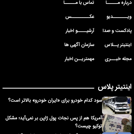
درباره مــــــا
تماس با مــــــا
ویــــــــدیو
عکــــــــــس
پادکست و صدا
آرشیـــــو اخبار
اینتیتر پــلاس
سازمان آگهی ها
مجله خبـــری
مهمتریــن اخبار
اینتیتر پلاس
سود کدام خودرو برای «ایران خودرو» بالاتر است؟
آمریکا هم از پس نجات پول ژاپن بر نمی‌آید؛ مشکل
توکیو چیست؟