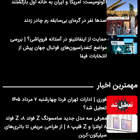
اکونومیست: آمریکا و ایران به خانه اول بازگشتند
صدها نفر در گرمای بی‌سابقه رم چادر زدند
حمایت از اینفانتینو در آستانه فروپاشی؟ | بررسی
مواضع کنفدراسیون‌های فوتبال جهان پیش از
انتخابات فیفا
مهمترین اخبار
فوری | ادارات تهران فردا چهارشنبه ۷ مرداد ۱۴۰۵
تعطیل شد؟
معرفی سه مدل جدید سامسونگ Z فولد ۸، Z فولد
۸ اولترا و Z فلیپ ۸ | از طراحی عریض تا باتری‌های
سیلیکون-کربن