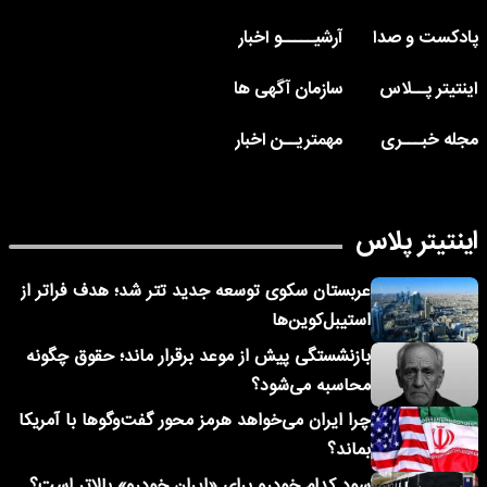
پادکست و صدا
آرشیـــــو اخبار
اینتیتر پــلاس
سازمان آگهی ها
مجله خبـــری
مهمتریــن اخبار
اینتیتر پلاس
عربستان سکوی توسعه جدید تتر شد؛ هدف فراتر از
استیبل‌کوین‌ها
بازنشستگی پیش از موعد برقرار ماند؛ حقوق چگونه
محاسبه می‌شود؟
چرا ایران می‌خواهد هرمز محور گفت‌وگوها با آمریکا
بماند؟
سود کدام خودرو برای «ایران خودرو» بالاتر است؟