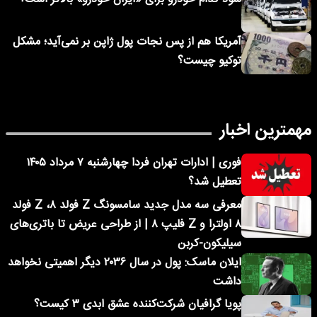
آمریکا هم از پس نجات پول ژاپن بر نمی‌آید؛ مشکل
توکیو چیست؟
مهمترین اخبار
فوری | ادارات تهران فردا چهارشنبه ۷ مرداد ۱۴۰۵
تعطیل شد؟
معرفی سه مدل جدید سامسونگ Z فولد ۸، Z فولد
۸ اولترا و Z فلیپ ۸ | از طراحی عریض تا باتری‌های
سیلیکون-کربن
ایلان ماسک: پول در سال ۲۰۳۶ دیگر اهمیتی نخواهد
داشت
پویا گرافیان شرکت‌کننده عشق ابدی ۳ کیست؟