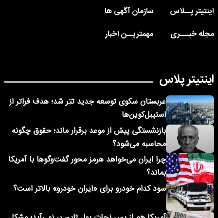
اینتیتر پــلاس
سازمان آگهی ها
مجله خبـــری
مهمتریــن اخبار
اینتیتر پلاس
عربستان سکوی توسعه جدید تتر شد؛ هدف فراتر از
استیبل‌کوین‌ها
بازنشستگی پیش از موعد برقرار ماند؛ حقوق چگونه
محاسبه می‌شود؟
چرا ایران می‌خواهد هرمز محور گفت‌وگوها با آمریکا
بماند؟
سود کدام خودرو برای «ایران خودرو» بالاتر است؟
آمریکا هم از پس نجات پول ژاپن بر نمی‌آید؛ مشکل