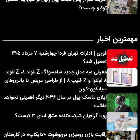
توکیو چیست؟
مهمترین اخبار
فوری | ادارات تهران فردا چهارشنبه ۷ مرداد ۱۴۰۵
تعطیل شد؟
معرفی سه مدل جدید سامسونگ Z فولد ۸، Z فولد
۸ اولترا و Z فلیپ ۸ | از طراحی عریض تا باتری‌های
سیلیکون-کربن
ایلان ماسک: پول در سال ۲۰۳۶ دیگر اهمیتی نخواهد
داشت
پویا گرافیان شرکت‌کننده عشق ابدی ۳ کیست؟
رقابت بازی رومیزی توربوشوت «دایکاپ» در کارستان