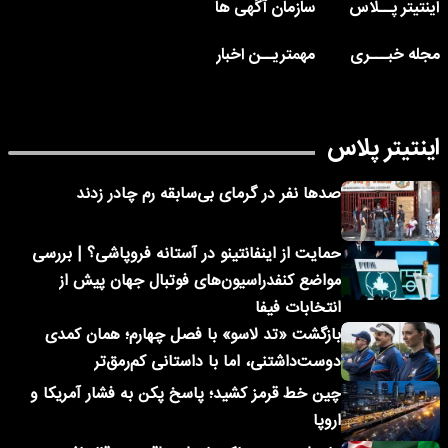
اینتیتر پــلاس
سازمان آگهی ها
مجله خبـــری
مهمتریــن اخبار
اینتیتر پلاس
صدها نفر در گرمای بی‌سابقه رم چادر زدند
حمایت از اینفانتینو در آستانه فروپاشی؟ | بررسی
مواضع کنفدراسیون‌های فوتبال جهان پیش از
انتخابات فیفا
بازگشت «تد لاسو» با فصل چهارم؛ همان کمدی
دوست‌داشتنی، اما با داستانی کم‌رمق‌تر
چین خط قرمز کشید؛ پاسخ پکن به فشار آمریکا و
اروپا