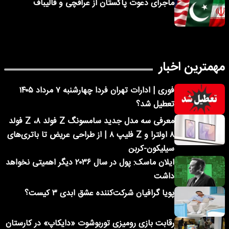
ماجرای دعوت پاکستان از عراقچی و قالیباف
مهمترین اخبار
فوری | ادارات تهران فردا چهارشنبه ۷ مرداد ۱۴۰۵
تعطیل شد؟
معرفی سه مدل جدید سامسونگ Z فولد ۸، Z فولد
۸ اولترا و Z فلیپ ۸ | از طراحی عریض تا باتری‌های
سیلیکون-کربن
ایلان ماسک: پول در سال ۲۰۳۶ دیگر اهمیتی نخواهد
داشت
پویا گرافیان شرکت‌کننده عشق ابدی ۳ کیست؟
رقابت بازی رومیزی توربوشوت «دایکاپ» در کارستان