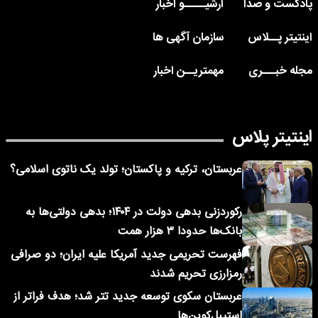
پادکست و صدا
آرشیـــــو اخبار
اینتیتر پــلاس
سازمان آگهی ها
مجله خبـــری
مهمتریــن اخبار
اینتیتر پلاس
عربستان، ترکیه و پاکستان؛ تولد یک ناتوی اسلامی؟
رکوردزنی بدهی دولت در ۱۴۰۴؛ بدهی دولتی‌ها به
بانک‌ها حدودا ۳ هزار همت
فهرست تحریمی جدید آمریکا علیه ایران؛ دو صرافی
رمزارزی تحریم شدند
عربستان سکوی توسعه جدید تتر شد؛ هدف فراتر از
استیبل‌کوین‌ها