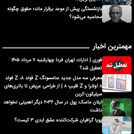
بازنشستگی پیش از موعد برقرار ماند؛ حقوق چگونه
محاسبه می‌شود؟
مهمترین اخبار
فوری | ادارات تهران فردا چهارشنبه ۷ مرداد ۱۴۰۵
تعطیل شد؟
معرفی سه مدل جدید سامسونگ Z فولد ۸، Z فولد
۸ اولترا و Z فلیپ ۸ | از طراحی عریض تا باتری‌های
سیلیکون-کربن
ایلان ماسک: پول در سال ۲۰۳۶ دیگر اهمیتی نخواهد
داشت
پویا گرافیان شرکت‌کننده عشق ابدی ۳ کیست؟