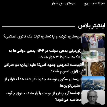
مجله خبـــری
مهمتریــن اخبار
اینتیتر پلاس
عربستان، ترکیه و پاکستان؛ تولد یک ناتوی اسلامی؟
رکوردزنی بدهی دولت در ۱۴۰۴؛ بدهی دولتی‌ها به
بانک‌ها حدودا ۳ هزار همت
فهرست تحریمی جدید آمریکا علیه ایران؛ دو صرافی
رمزارزی تحریم شدند
عربستان سکوی توسعه جدید تتر شد؛ هدف فراتر از
استیبل‌کوین‌ها
بازنشستگی پیش از موعد برقرار ماند؛ حقوق چگونه
محاسبه می‌شود؟