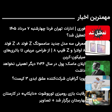
مهمترین اخبار
فوری | ادارات تهران فردا چهارشنبه ۷ مرداد ۱۴۰۵
تعطیل شد؟
معرفی سه مدل جدید سامسونگ Z فولد ۸، Z فولد
۸ اولترا و Z فلیپ ۸ | از طراحی عریض تا باتری‌های
سیلیکون-کربن
ایلان ماسک: پول در سال ۲۰۳۶ دیگر اهمیتی نخواهد
داشت
پویا گرافیان شرکت‌کننده عشق ابدی ۳ کیست؟
رقابت بازی رومیزی توربوشوت «دایکاپ» در کارستان
بهارستان برگزار شد + تصاویر