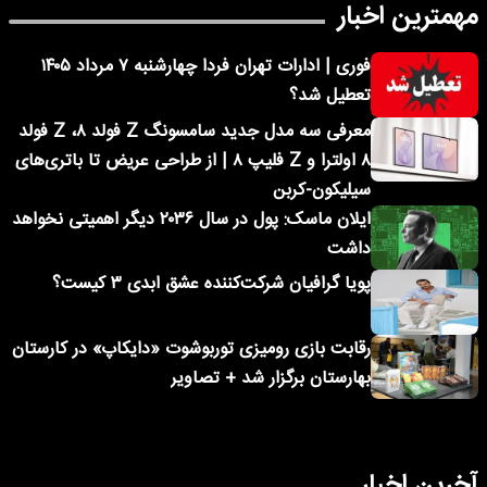
مهمترین اخبار
فوری | ادارات تهران فردا چهارشنبه ۷ مرداد ۱۴۰۵
تعطیل شد؟
معرفی سه مدل جدید سامسونگ Z فولد ۸، Z فولد
۸ اولترا و Z فلیپ ۸ | از طراحی عریض تا باتری‌های
سیلیکون-کربن
ایلان ماسک: پول در سال ۲۰۳۶ دیگر اهمیتی نخواهد
داشت
پویا گرافیان شرکت‌کننده عشق ابدی ۳ کیست؟
رقابت بازی رومیزی توربوشوت «دایکاپ» در کارستان
بهارستان برگزار شد + تصاویر
آخرین اخبار