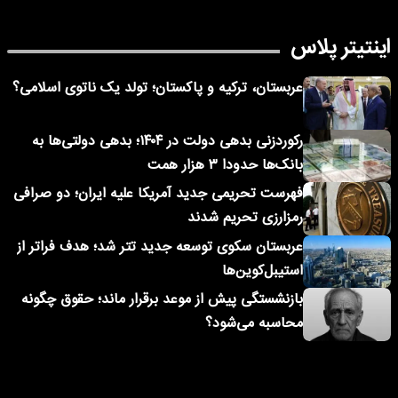
اینتیتر پلاس
عربستان، ترکیه و پاکستان؛ تولد یک ناتوی اسلامی؟
رکوردزنی بدهی دولت در ۱۴۰۴؛ بدهی دولتی‌ها به
بانک‌ها حدودا ۳ هزار همت
فهرست تحریمی جدید آمریکا علیه ایران؛ دو صرافی
رمزارزی تحریم شدند
عربستان سکوی توسعه جدید تتر شد؛ هدف فراتر از
استیبل‌کوین‌ها
بازنشستگی پیش از موعد برقرار ماند؛ حقوق چگونه
محاسبه می‌شود؟