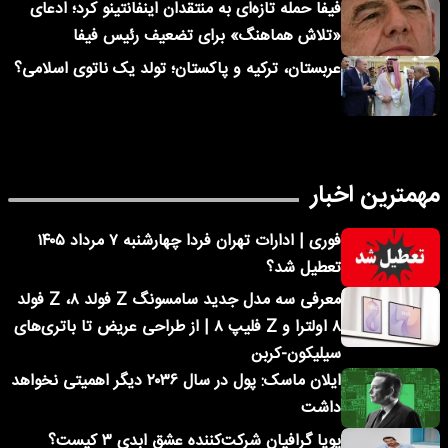
فیفا حمله تازه‌ای به منتقدان اینفانتینو کرد؛ ادعای
«تلاش هماهنگ» برای تضعیف رئیس فیفا
عربستان، ترکیه و پاکستان؛ تولد یک ناتوی اسلامی؟
مهمترین اخبار
فوری | ادارات تهران فردا چهارشنبه ۷ مرداد ۱۴۰۵
تعطیل شد؟
معرفی سه مدل جدید سامسونگ Z فولد ۸، Z فولد
۸ اولترا و Z فلیپ ۸ | از طراحی عریض تا باتری‌های
سیلیکون-کربن
ایلان ماسک: پول در سال ۲۰۳۶ دیگر اهمیتی نخواهد
داشت
پویا گرافیان شرکت‌کننده عشق ابدی ۳ کیست؟