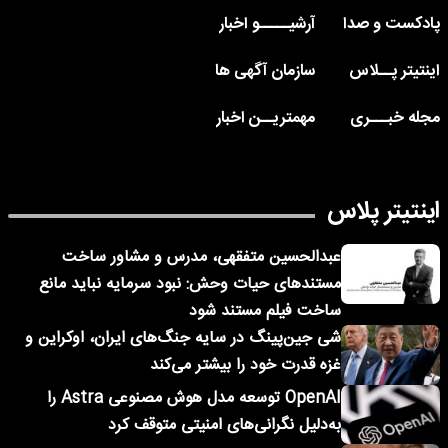
پادکست و صدا
آرشیـــــو اخبار
اینتیتر پــلاس
سازمان آگهی ها
مجله خبـــری
مهمتریــن اخبار
اینتیتر پلاس
عبدالحسین متفقهی، مدرس و مشاور ساخت
مستندهای حیات وحش: نبود سرمایه نباید مانع
ساخت فیلم مستند شود
شی جین‌پینگ در سایه جنگ‌های ایران، اوکراین و
غزه قدرت خود را بیشتر می‌کند
OpenAI توسعه مدل هوش مصنوعی Astra را
به‌دلیل نگرانی‌های امنیتی متوقف کرد