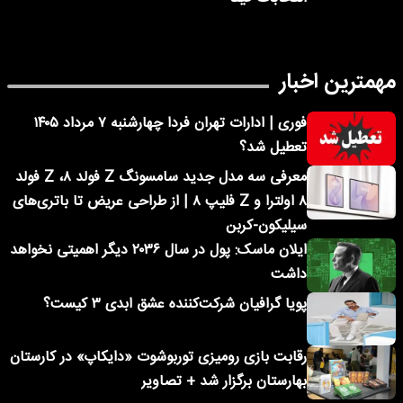
مهمترین اخبار
فوری | ادارات تهران فردا چهارشنبه ۷ مرداد ۱۴۰۵
تعطیل شد؟
معرفی سه مدل جدید سامسونگ Z فولد ۸، Z فولد
۸ اولترا و Z فلیپ ۸ | از طراحی عریض تا باتری‌های
سیلیکون-کربن
ایلان ماسک: پول در سال ۲۰۳۶ دیگر اهمیتی نخواهد
داشت
پویا گرافیان شرکت‌کننده عشق ابدی ۳ کیست؟
رقابت بازی رومیزی توربوشوت «دایکاپ» در کارستان
بهارستان برگزار شد + تصاویر