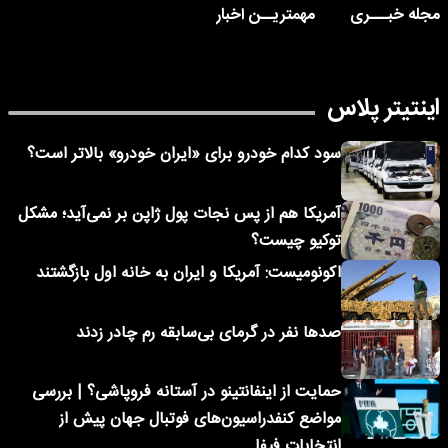
مجله خبـــری
مهمتریــن اخبار
اینتیتر پلاس
سود کدام خودرو برای «ایران خودرو» بالاتر است؟
آمریکا هم از پس نجات پول ژاپن بر نمی‌آید؛ مشکل
توکیو چیست؟
اکونومیست: آمریکا و ایران به خانه اول بازگشتند
صدها نفر در گرمای بی‌سابقه رم چادر زدند
حمایت از اینفانتینو در آستانه فروپاشی؟ | بررسی
مواضع کنفدراسیون‌های فوتبال جهان پیش از
انتخابات فیفا