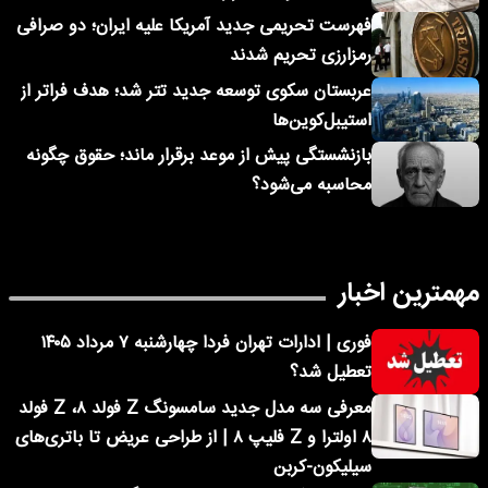
فهرست تحریمی جدید آمریکا علیه ایران؛ دو صرافی
رمزارزی تحریم شدند
عربستان سکوی توسعه جدید تتر شد؛ هدف فراتر از
استیبل‌کوین‌ها
بازنشستگی پیش از موعد برقرار ماند؛ حقوق چگونه
محاسبه می‌شود؟
مهمترین اخبار
فوری | ادارات تهران فردا چهارشنبه ۷ مرداد ۱۴۰۵
تعطیل شد؟
معرفی سه مدل جدید سامسونگ Z فولد ۸، Z فولد
۸ اولترا و Z فلیپ ۸ | از طراحی عریض تا باتری‌های
سیلیکون-کربن