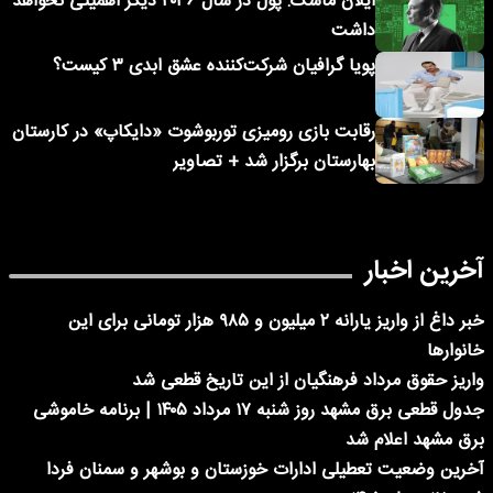
ایلان ماسک: پول در سال ۲۰۳۶ دیگر اهمیتی نخواهد
داشت
پویا گرافیان شرکت‌کننده عشق ابدی ۳ کیست؟
رقابت بازی رومیزی توربوشوت «دایکاپ» در کارستان
بهارستان برگزار شد + تصاویر
آخرین اخبار
خبر داغ از واریز یارانه ۲ میلیون و ۹۸۵ هزار تومانی برای این
خانوارها
واریز حقوق مرداد فرهنگیان از این تاریخ قطعی شد
جدول قطعی برق مشهد روز شنبه ۱۷ مرداد ۱۴۰۵ | برنامه خاموشی
برق مشهد اعلام شد
آخرین وضعیت تعطیلی ادارات خوزستان و بوشهر و سمنان فردا