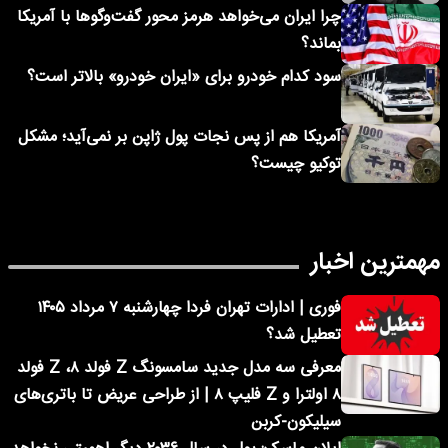
چرا ایران می‌خواهد هرمز محور گفت‌وگوها با آمریکا
بماند؟
سود کدام خودرو برای «ایران خودرو» بالاتر است؟
آمریکا هم از پس نجات پول ژاپن بر نمی‌آید؛ مشکل
توکیو چیست؟
مهمترین اخبار
فوری | ادارات تهران فردا چهارشنبه ۷ مرداد ۱۴۰۵
تعطیل شد؟
معرفی سه مدل جدید سامسونگ Z فولد ۸، Z فولد
۸ اولترا و Z فلیپ ۸ | از طراحی عریض تا باتری‌های
سیلیکون-کربن