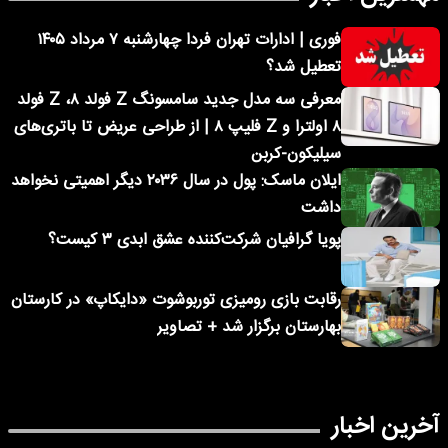
فوری | ادارات تهران فردا چهارشنبه ۷ مرداد ۱۴۰۵
تعطیل شد؟
معرفی سه مدل جدید سامسونگ Z فولد ۸، Z فولد
۸ اولترا و Z فلیپ ۸ | از طراحی عریض تا باتری‌های
سیلیکون-کربن
ایلان ماسک: پول در سال ۲۰۳۶ دیگر اهمیتی نخواهد
داشت
پویا گرافیان شرکت‌کننده عشق ابدی ۳ کیست؟
رقابت بازی رومیزی توربوشوت «دایکاپ» در کارستان
بهارستان برگزار شد + تصاویر
آخرین اخبار