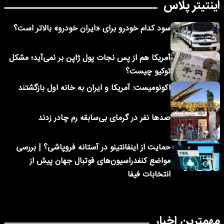
اینتیتر پلاس
سود کدام خودرو برای «ایران خودرو» بالاتر است؟
آمریکا هم از پس نجات پول ژاپن بر نمی‌آید؛ مشکل
توکیو چیست؟
اکونومیست: آمریکا و ایران به خانه اول بازگشتند
صدها نفر در گرمای بی‌سابقه رم چادر زدند
حمایت از اینفانتینو در آستانه فروپاشی؟ | بررسی
مواضع کنفدراسیون‌های فوتبال جهان پیش از
انتخابات فیفا
مهمترین اخبار