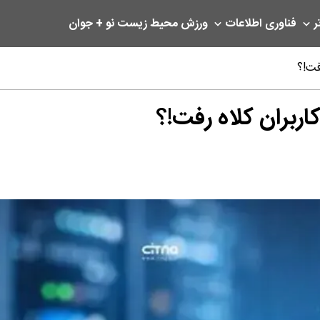
ر
فناوری اطلاعات
ورزش
محیط زیست
نو + جوان
فت!؟
اربران کلاه رفت!؟