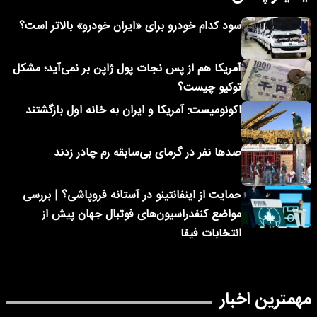
سود کدام خودرو برای «ایران خودرو» بالاتر است؟
آمریکا هم از پس نجات پول ژاپن بر نمی‌آید؛ مشکل
توکیو چیست؟
اکونومیست: آمریکا و ایران به خانه اول بازگشتند
صدها نفر در گرمای بی‌سابقه رم چادر زدند
حمایت از اینفانتینو در آستانه فروپاشی؟ | بررسی
مواضع کنفدراسیون‌های فوتبال جهان پیش از
انتخابات فیفا
مهمترین اخبار