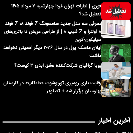
فوری | ادارات تهران فردا چهارشنبه ۷ مرداد ۱۴۰۵
تعطیل شد؟
معرفی سه مدل جدید سامسونگ Z فولد ۸، Z فولد
۸ اولترا و Z فلیپ ۸ | از طراحی عریض تا باتری‌های
سیلیکون-کربن
ایلان ماسک: پول در سال ۲۰۳۶ دیگر اهمیتی نخواهد
داشت
پویا گرافیان شرکت‌کننده عشق ابدی ۳ کیست؟
رقابت بازی رومیزی توربوشوت «دایکاپ» در کارستان
بهارستان برگزار شد + تصاویر
آخرین اخبار