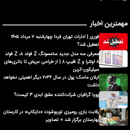
مهمترین اخبار
فوری | ادارات تهران فردا چهارشنبه ۷ مرداد ۱۴۰۵
تعطیل شد؟
معرفی سه مدل جدید سامسونگ Z فولد ۸، Z فولد
۸ اولترا و Z فلیپ ۸ | از طراحی عریض تا باتری‌های
سیلیکون-کربن
ایلان ماسک: پول در سال ۲۰۳۶ دیگر اهمیتی نخواهد
داشت
پویا گرافیان شرکت‌کننده عشق ابدی ۳ کیست؟
رقابت بازی رومیزی توربوشوت «دایکاپ» در کارستان
بهارستان برگزار شد + تصاویر