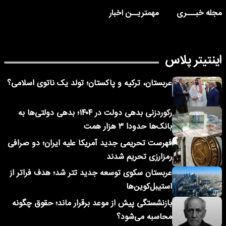
مجله خبـــری
مهمتریــن اخبار
اینتیتر پلاس
عربستان، ترکیه و پاکستان؛ تولد یک ناتوی اسلامی؟
رکوردزنی بدهی دولت در ۱۴۰۴؛ بدهی دولتی‌ها به
بانک‌ها حدودا ۳ هزار همت
فهرست تحریمی جدید آمریکا علیه ایران؛ دو صرافی
رمزارزی تحریم شدند
عربستان سکوی توسعه جدید تتر شد؛ هدف فراتر از
استیبل‌کوین‌ها
بازنشستگی پیش از موعد برقرار ماند؛ حقوق چگونه
محاسبه می‌شود؟